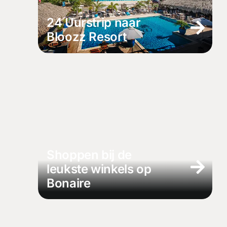
24 Uurstrip naar
Bloozz Resort
Shoppen bij de
leukste winkels op
Bonaire