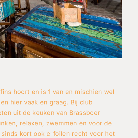
lfins hoort en is 1 van en mischien wel
en hier vaak en graag. Bij club
eten uit de keuken van Brassboer
 drinken, relaxen, zwemmen en voor de
sinds kort ook e-foilen recht voor het