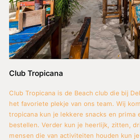
Club Tropicana
Club Tropicana is de Beach club die bij De
het favoriete plekje van ons team. Wij kom
tropicana kun je lekkere snacks en prima 
bestellen. Verder kun je heerlijk, zitten,
mensen die van activiteiten houden kun je 