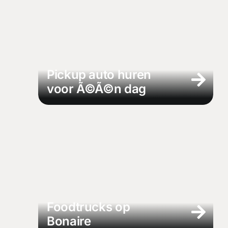
Pickup auto huren
voor Ã©Ã©n dag
Foodtrucks op
Bonaire