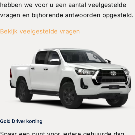
hebben we voor u een aantal veelgestelde
vragen en bijhorende antwoorden opgesteld.
Bekijk veelgestelde vragen
Gold Driver korting
Spaar een punt voor iedere gehuurde dag,