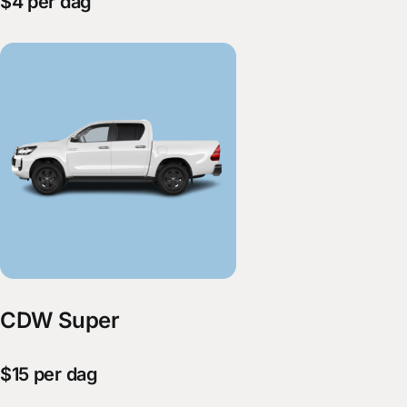
$4 per dag
CDW Super
$15 per dag